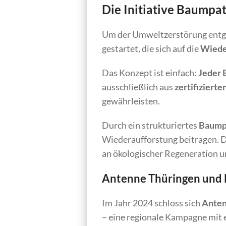
Die Initiative Baumpa
Um der Umweltzerstörung entg
gestartet, die sich auf die
Wieder
Das Konzept ist einfach:
Jeder 
ausschließlich aus
zertifiziert
gewährleisten.
Durch ein strukturiertes
Baump
Wiederaufforstung beitragen. D
an ökologischer Regeneration u
Antenne Thüringen und 
Im Jahr 2024 schloss sich
Anten
– eine regionale Kampagne mit 