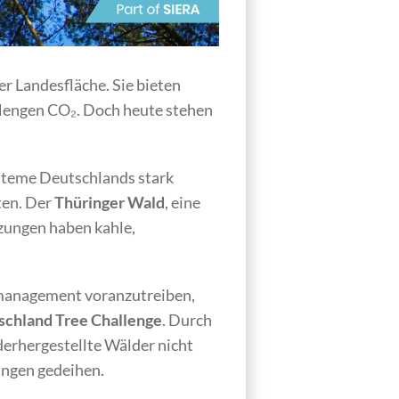
er Landesfläche. Sie bieten
 Mengen CO₂. Doch heute stehen
steme Deutschlands stark
ten. Der
Thüringer Wald
, eine
zungen haben kahle,
nmanagement voranzutreiben,
chland Tree Challenge
. Durch
derhergestellte Wälder nicht
ungen gedeihen.