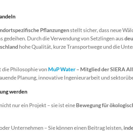
Handeln
andortspezifische Pflanzungen
stellt sicher, dass neue Wäl
 gedeihen. Durch die Verwendung von Setzlingen aus
deu
schland
hohe Qualität, kurze Transportwege und die Unte
t die Philosophie von
MuP Water
– Mitglied der SIERA
Al
hauende Planung, innovative Ingenieurarbeit und sektorü
gung werden
icht nur ein Projekt – sie ist eine
Bewegung für ökologisc
oder Unternehmen – Sie können einen Beitrag leisten,
ind