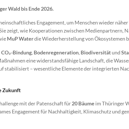
er Wald bis Ende 2026.
 gemeinschaftliches Engagement, um Menschen wieder näher 
 Sie zeigt, wie Kooperationen zwischen Medienpartnern, N
wie
MuP Water
die Wiederherstellung von Ökosystemen b
r
CO
₂
-Bindung
,
Bodenregeneration
,
Biodiversität
und
Sta
aßnahmen eine widerstandsfähige Landschaft, die Wasser 
f stabilisiert – wesentliche Elemente der integrierten Na
e Zukunft
Challenge mit der Patenschaft für
20 Bäume
im Thüringer W
sames Engagement für Nachhaltigkeit, Klimaschutz und ge