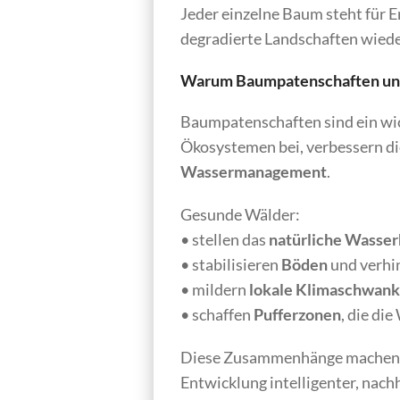
Jeder einzelne Baum steht für 
degradierte Landschaften wiede
Warum Baumpatenschaften u
Baumpatenschaften sind ein wic
Ökosystemen bei, verbessern die 
Wassermanagement
.
Gesunde Wälder:
• stellen das
natürliche Wasser
• stabilisieren
Böden
und verhi
• mildern
lokale Klimaschwan
• schaffen
Pufferzonen
, die d
Diese Zusammenhänge machen Au
Entwicklung intelligenter, na