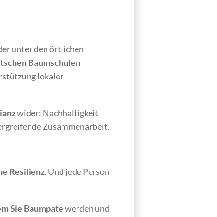
der unter den örtlichen
tschen Baumschulen
rstützung lokaler
lianz
wider: Nachhaltigkeit
bergreifende Zusammenarbeit.
he Resilienz
. Und jede Person
em Sie Baumpate
werden und