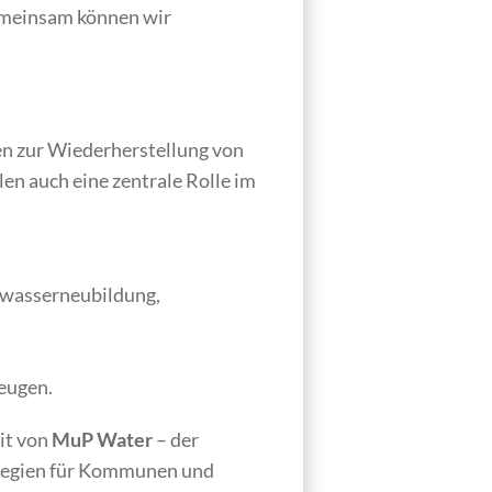
Gemeinsam können wir
en zur Wiederherstellung von
len auch eine zentrale Rolle im
dwasserneubildung,
eugen.
it von
MuP Water
– der
ategien für Kommunen und