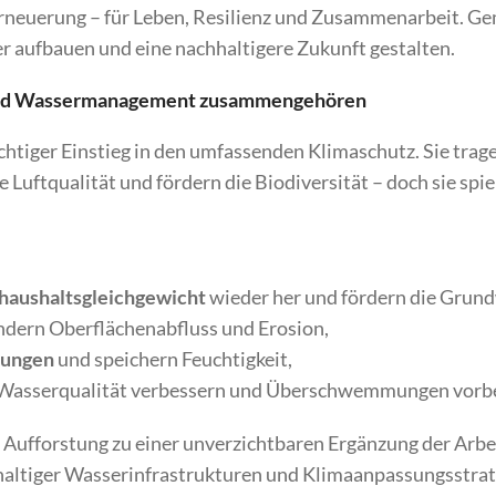
Erneuerung – für Leben, Resilienz und Zusammenarbeit. 
r aufbauen und eine nachhaltigere Zukunft gestalten.
nd Wassermanagement zusammengehören
htiger Einstieg in den umfassenden Klimaschutz. Sie trag
Luftqualität und fördern die Biodiversität – doch sie spie
haushaltsgleichgewicht
wieder her und fördern die Grun
ndern Oberflächenabfluss und Erosion,
kungen
und speichern Feuchtigkeit,
ie Wasserqualität verbessern und Überschwemmungen vorb
fforstung zu einer unverzichtbaren Ergänzung der Arbe
chhaltiger Wasserinfrastrukturen und Klimaanpassungsstr