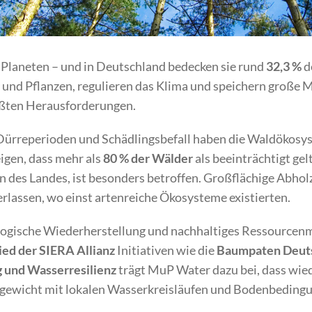
 Planeten – und in Deutschland bedecken sie rund
32,3 %
d
 und Pflanzen, regulieren das Klima und speichern große
rößten Herausforderungen.
ürreperioden und Schädlingsbefall haben die Waldökosy
eigen, dass mehr als
80 % der Wälder
als beeinträchtigt gel
 des Landes, ist besonders betroffen. Großflächige Abhol
rlassen, wo einst artenreiche Ökosysteme existierten.
logische Wiederherstellung und nachhaltiges Ressource
ied der SIERA
Allianz
Initiativen wie die
Baumpaten Deuts
 und Wasserresilienz
trägt MuP Water dazu bei, dass wie
hgewicht mit lokalen Wasserkreisläufen und Bodenbeding